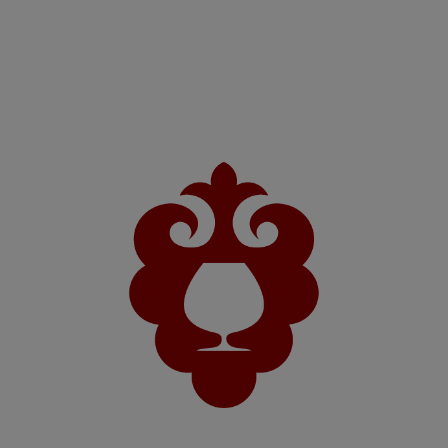
Настойка полусладкая «Кыргыз Коньягы –
Смородина»
Подтвердите свой возраст
Войти