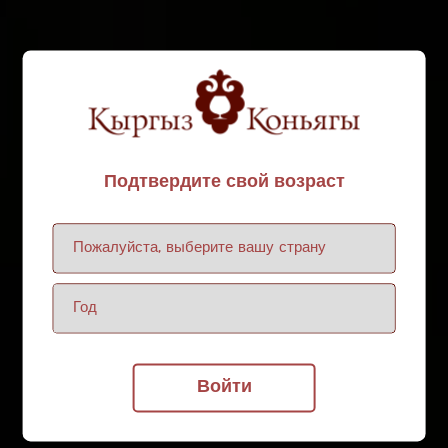
Настойка полусладкая «Кыргыз Коньягы –
Смородина»
Подтвердите свой возраст
Войти